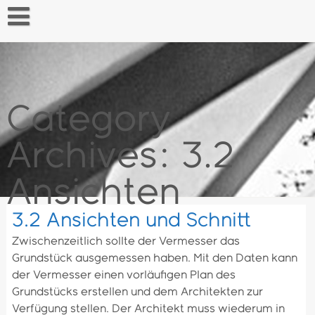
Skip
to
content
Startseite
Category
Archives: 3.2
Ansichten
3.2 Ansichten und Schnitt
Zwischenzeitlich sollte der Vermesser das
Grundstück ausgemessen haben. Mit den Daten kann
der Vermesser einen vorläufigen Plan des
Grundstücks erstellen und dem Architekten zur
Verfügung stellen. Der Architekt muss wiederum in