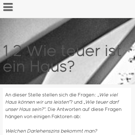
Skip
to
content
Startseite
1.2 Wie teuer ist
ein Haus?
An dieser Stelle stellen sich die Fragen:
„Wie viel
Haus können wir uns leisten“
? und
„Wie teuer darf
unser Haus sein?“
. Die Antworten auf diese Fragen
hängen von einigen Faktoren ab:
Welchen Darlehenszins bekommt man?