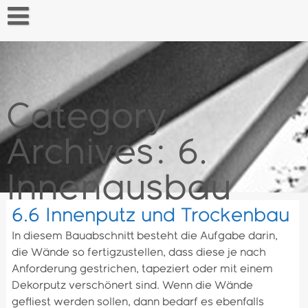
Skip
to
content
Startseite
Category
Archives: 6.
Innenausbau
6.6 Innenputz und Trockenbau
In diesem Bauabschnitt besteht die Aufgabe darin,
die Wände so fertigzustellen, dass diese je nach
Anforderung gestrichen, tapeziert oder mit einem
Dekorputz verschönert sind. Wenn die Wände
gefliest werden sollen, dann bedarf es ebenfalls